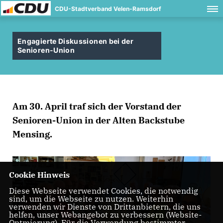
CDU-Stadtverband Velen-Ramsdorf
Engagierte Diskussionen bei der
Senioren-Union
Am 30. April traf sich der Vorstand der
Senioren-Union in der Alten Backstube
Mensing.
Cookie Hinweis
Diese Webseite verwendet Cookies, die notwendig
sind, um die Webseite zu nutzen. Weiterhin
verwenden wir Dienste von Drittanbietern, die uns
helfen, unser Webangebot zu verbessern (Website-
Optmierung). Für die Verwendung bestimmter