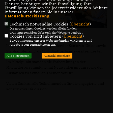
Dienste, benötigen wir Ihre Einwilligung. Ihre
Einwilligung können Sie jederzeit widerrufen. Weitere
Informationen finden Sie in unserer
Datenschutzerklärung
.
Technisch notwendige Cookies (
Übersicht
)
Die notwendigen Cookies werden allein für den
ordnungsgemäßen Gebrauch der Webseite benötigt.
Cookies von Drittanbietern (
Übersicht
)
Zur Optimierung unserer Webseite binden wir Dienste und
Angebote von Drittanbietern ein.
Insgesamt nahmen 12 Mitglieder der Senioren-Union sowie
Stephan Mensing als CDU-Stadtverbandsvorsitzender teil.
Alle akzeptieren
Auswahl speichern
Im Mittelpunkt standen die Vorbereitungen der
Mitgliederversammlung mit Neuwahlen im Juni sowie der
Austausch zu aktuellen Themen vor Ort.
Vielen Dank an alle Teilnehmenden für die engagierte und
konstruktive Diskussion!