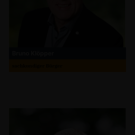
Bruno Klöpper
sachkundiger Bürger