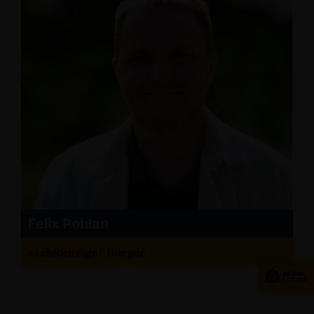
Felix Pohlan
sachkundiger Bürger