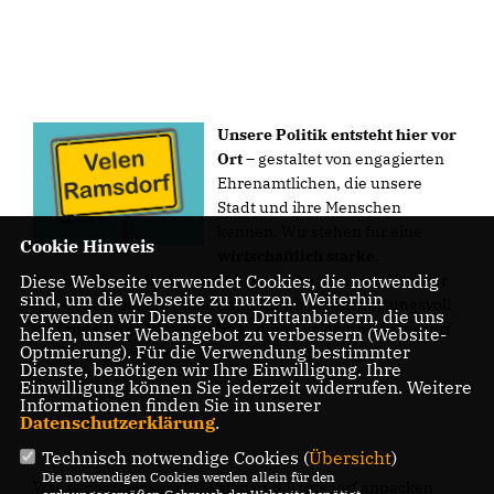
Unsere Politik entsteht hier vor
Ort
– gestaltet von engagierten
Ehrenamtlichen, die unsere
Stadt und ihre Menschen
kennen. Wir stehen für eine
Cookie Hinweis
wirtschaftlich starke
,
Diese Webseite verwendet Cookies, die notwendig
familienfreundliche
und
bürgernahe
Stadt mit Herz für
sind, um die Webseite zu nutzen. Weiterhin
alle Generationen. Dabei handeln wir verantwortungsvoll
verwenden wir Dienste von Drittanbietern, die uns
und mit
klarer Finanzpolitik
, damit Velen und Ramsdorf
helfen, unser Webangebot zu verbessern (Website-
Optmierung). Für die Verwendung bestimmter
auch morgen stark, sicher und zukunftsfähig sind.
Dienste, benötigen wir Ihre Einwilligung. Ihre
Einwilligung können Sie jederzeit widerrufen. Weitere
Informationen finden Sie in unserer
Datenschutzerklärung
.
Technisch notwendige Cookies (
Übersicht
)
Die notwendigen Cookies werden allein für den
Was wir gemeinsam für Velen und Ramsdorf anpacken