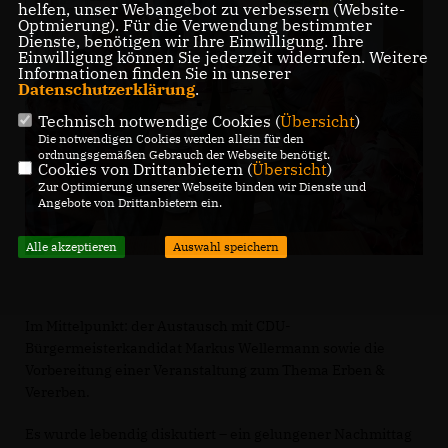
helfen, unser Webangebot zu verbessern (Website-
Optmierung). Für die Verwendung bestimmter
Dienste, benötigen wir Ihre Einwilligung. Ihre
Einwilligung können Sie jederzeit widerrufen. Weitere
Informationen finden Sie in unserer
Datenschutzerklärung
.
Technisch notwendige Cookies (
Übersicht
)
Die notwendigen Cookies werden allein für den
ordnungsgemäßen Gebrauch der Webseite benötigt.
Cookies von Drittanbietern (
Übersicht
)
Zur Optimierung unserer Webseite binden wir Dienste und
Angebote von Drittanbietern ein.
Alle akzeptieren
Auswahl speichern
Im Mittelpunkt: der Austausch mit CDU-
Bürgermeisterkandidat Markus Wellermann sowie die
Vorbereitung einer Veranstaltung zum Thema Erben &
Vererben.
Es wurde lebendig diskutiert – ein gelungener Nachmittag