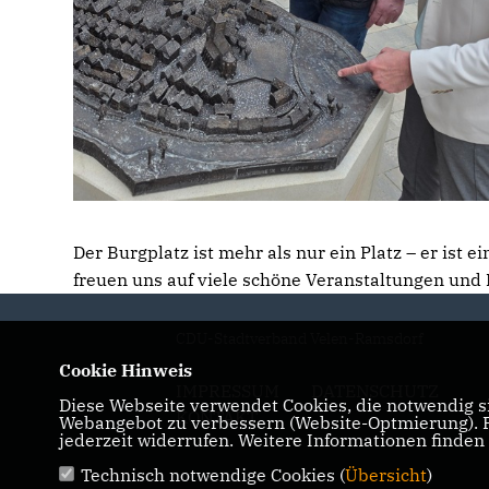
Der Burgplatz ist mehr als nur ein Platz – er ist
freuen uns auf viele schöne Veranstaltungen und
CDU-Stadtverband Velen-Ramsdorf
Cookie Hinweis
IMPRESSUM
DATENSCHUTZ
Diese Webseite verwendet Cookies, die notwendig si
KONTAKT
Webangebot zu verbessern (Website-Optmierung). Fü
jederzeit widerrufen. Weitere Informationen finden
Technisch notwendige Cookies (
Übersicht
)