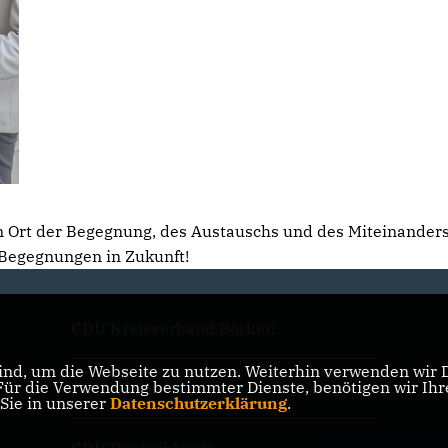
 ein Ort der Begegnung, des Austauschs und des Miteinanders
 Begegnungen in Zukunft!
CDU Kreisverband Borken
nd, um die Webseite zu nutzen. Weiterhin verwenden wir Di
r die Verwendung bestimmter Dienste, benötigen wir Ihre 
CDU NRW
 Sie in unserer
Datenschutzerklärung
.
CDU Deutschlands