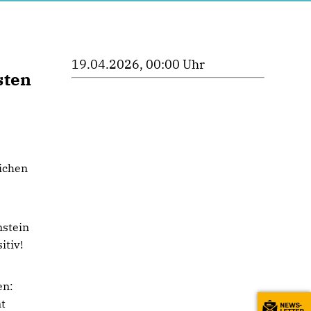
19.04.2026, 00:00 Uhr
sten
eichen
nstein
itiv!
en:
t