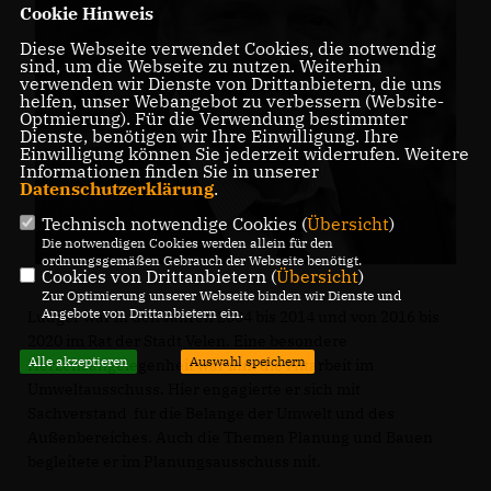
Cookie Hinweis
Diese Webseite verwendet Cookies, die notwendig
sind, um die Webseite zu nutzen. Weiterhin
verwenden wir Dienste von Drittanbietern, die uns
helfen, unser Webangebot zu verbessern (Website-
Optmierung). Für die Verwendung bestimmter
Dienste, benötigen wir Ihre Einwilligung. Ihre
Einwilligung können Sie jederzeit widerrufen. Weitere
Informationen finden Sie in unserer
Datenschutzerklärung
.
Technisch notwendige Cookies (
Übersicht
)
Die notwendigen Cookies werden allein für den
ordnungsgemäßen Gebrauch der Webseite benötigt.
Cookies von Drittanbietern (
Übersicht
)
Zur Optimierung unserer Webseite binden wir Dienste und
Angebote von Drittanbietern ein.
Ludger war in den Jahren 2004 bis 2014 und von 2016 bis
2020 im Rat der Stadt Velen. Eine besondere
Alle akzeptieren
Auswahl speichern
Herzensangelegenheit war ihm die Mitarbeit im
Umweltausschuss. Hier engagierte er sich mit
Sachverstand für die Belange der Umwelt und des
Außenbereiches. Auch die Themen Planung und Bauen
begleitete er im Planungsausschuss mit.